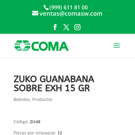
(999) 611 81 00
ventas@comasw.com
ZUKO GUANABANA
SOBRE EXH 15 GR
Bebidas
,
Productos
Código:
ZU48
Piezas por empaque:
12