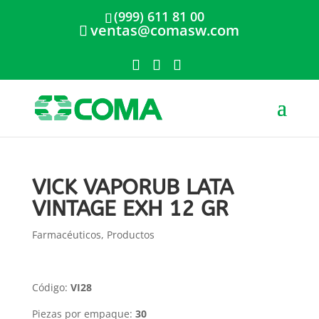
(999) 611 81 00
ventas@comasw.com
VICK VAPORUB LATA
VINTAGE EXH 12 GR
Farmacéuticos
,
Productos
Código:
VI28
Piezas por empaque:
30