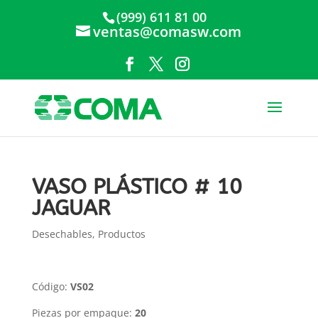
(999) 611 81 00
ventas@comasw.com
VASO PLÁSTICO # 10
JAGUAR
Desechables
,
Productos
Código:
VS02
Piezas por empaque:
20