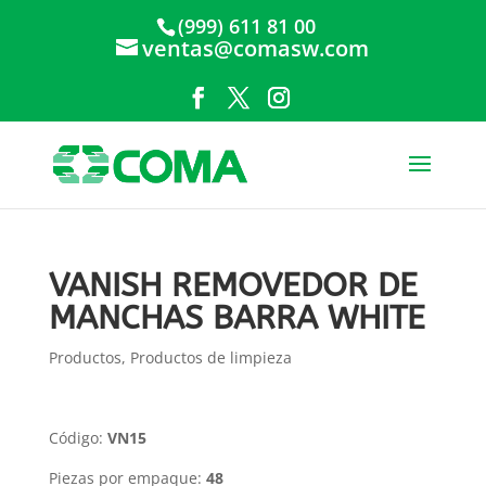
(999) 611 81 00
ventas@comasw.com
VANISH REMOVEDOR DE
MANCHAS BARRA WHITE
Productos
,
Productos de limpieza
Código:
VN15
Piezas por empaque:
48