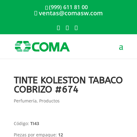
(999) 611 81 00
ventas@comasw.com
TINTE KOLESTON TABACO
COBRIZO #674
Perfumería
,
Productos
Código:
TI43
Piezas por empaque:
12