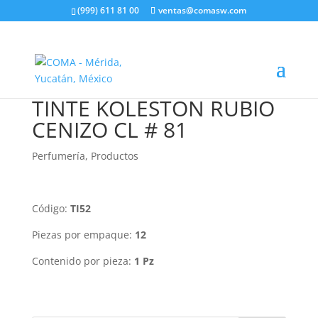
(999) 611 81 00
ventas@comasw.com
TINTE KOLESTON RUBIO
CENIZO CL # 81
Perfumería
,
Productos
Código:
TI52
Piezas por empaque:
12
Contenido por pieza:
1 Pz