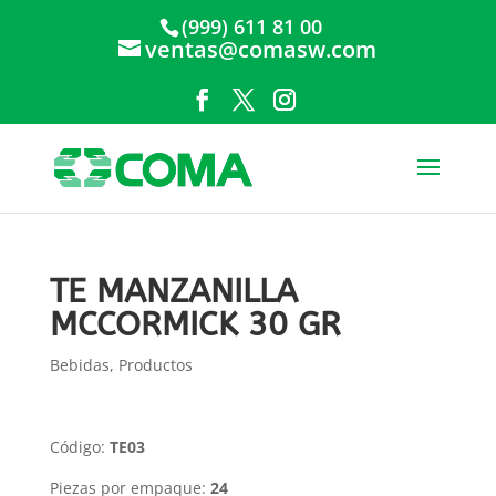
(999) 611 81 00
ventas@comasw.com
TE MANZANILLA
MCCORMICK 30 GR
Bebidas
,
Productos
Código:
TE03
Piezas por empaque:
24