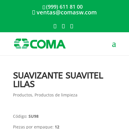
(999) 611 81 00
ventas@comasw.com
SUAVIZANTE SUAVITEL
LILAS
Productos
,
Productos de limpieza
Código:
SU98
Piezas por empaque:
12