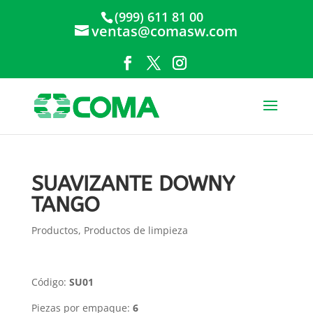
(999) 611 81 00
ventas@comasw.com
SUAVIZANTE DOWNY
TANGO
Productos
,
Productos de limpieza
Código:
SU01
Piezas por empaque:
6