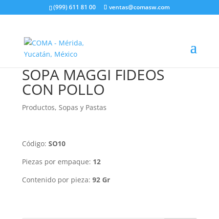
(999) 611 81 00
ventas@comasw.com
SOPA MAGGI FIDEOS
CON POLLO
Productos
,
Sopas y Pastas
Código:
SO10
Piezas por empaque:
12
Contenido por pieza:
92 Gr