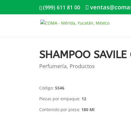
ventas@coma
(999) 611 81 00
SHAMPOO SAVILE C
Perfumería
,
Productos
Código:
SS46
Piezas por empaque:
12
Contenido por pieza:
180 Ml