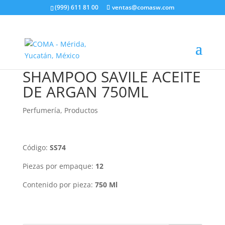
(999) 611 81 00
ventas@comasw.com
SHAMPOO SAVILE ACEITE
DE ARGAN 750ML
Perfumería
,
Productos
Código:
SS74
Piezas por empaque:
12
Contenido por pieza:
750 Ml