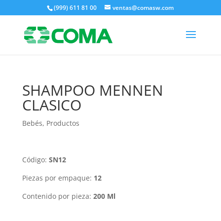
(999) 611 81 00
ventas@comasw.com
SHAMPOO MENNEN
CLASICO
Bebés
,
Productos
Código:
SN12
Piezas por empaque:
12
Contenido por pieza:
200 Ml