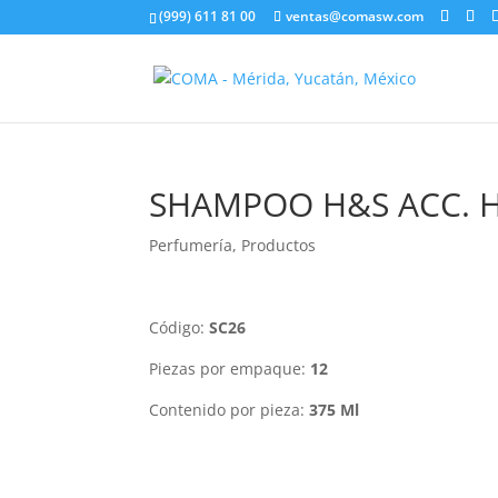
(999) 611 81 00
ventas@comasw.com
SHAMPOO H&S ACC. 
Perfumería
,
Productos
Código:
SC26
Piezas por empaque:
12
Contenido por pieza:
375 Ml