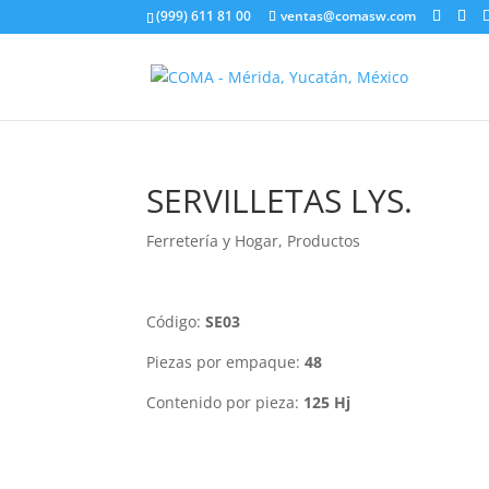
(999) 611 81 00
ventas@comasw.com
SERVILLETAS LYS.
Ferretería y Hogar
,
Productos
Código:
SE03
Piezas por empaque:
48
Contenido por pieza:
125 Hj