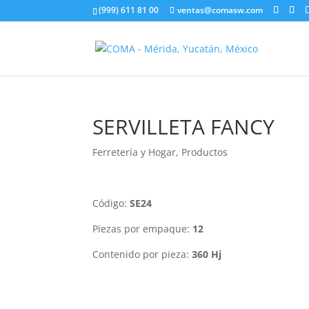
(999) 611 81 00
ventas@comasw.com
SERVILLETA FANCY
Ferretería y Hogar
,
Productos
Código:
SE24
Piezas por empaque:
12
Contenido por pieza:
360 Hj