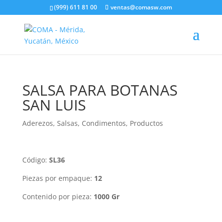
(999) 611 81 00
ventas@comasw.com
SALSA PARA BOTANAS
SAN LUIS
Aderezos, Salsas, Condimentos
,
Productos
Código:
SL36
Piezas por empaque:
12
Contenido por pieza:
1000 Gr