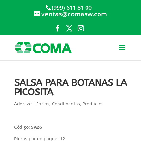
(999) 611 81 00
ventas@comasw.com
SALSA PARA BOTANAS LA
PICOSITA
Aderezos, Salsas, Condimentos
,
Productos
Código:
SA26
Piezas por empaque:
12