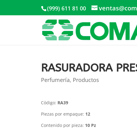
ventas@com
(999) 611 81 00
RASURADORA PRE
Perfumería
,
Productos
Código:
RA39
Piezas por empaque:
12
Contenido por pieza:
10 Pz