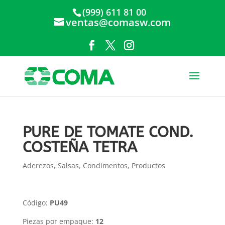
(999) 611 81 00
ventas@comasw.com
PURE DE TOMATE COND.
COSTEÑA TETRA
Aderezos, Salsas, Condimentos
,
Productos
Código:
PU49
Piezas por empaque:
12