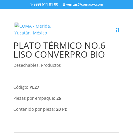
(999) 611 81 00
ventas@comasw.com
PLATO TÉRMICO NO.6
LISO CONVERPRO BIO
Desechables
,
Productos
Código:
PL27
Piezas por empaque:
25
Contenido por pieza:
20 Pz