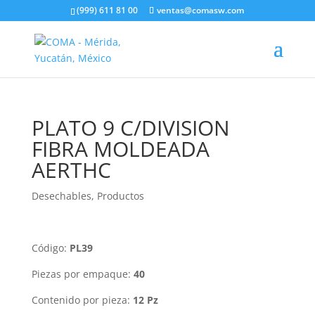
(999) 611 81 00
ventas@comasw.com
PLATO 9 C/DIVISION
FIBRA MOLDEADA
AERTHC
Desechables
,
Productos
Código:
PL39
Piezas por empaque:
40
Contenido por pieza:
12 Pz