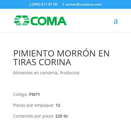
(999) 611 81 00
ventas@comasw.com
PIMIENTO MORRÓN EN
TIRAS CORINA
Alimentos en conserva
,
Productos
Código:
PM71
Piezas por empaque:
12
Contenido por pieza:
220 Gr