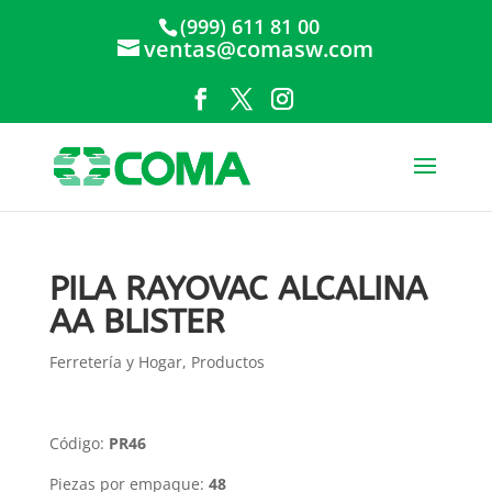
(999) 611 81 00
ventas@comasw.com
PILA RAYOVAC ALCALINA
AA BLISTER
Ferretería y Hogar
,
Productos
Código:
PR46
Piezas por empaque:
48