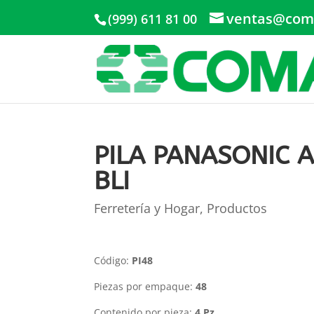
ventas@com
(999) 611 81 00
PILA PANASONIC 
BLI
Ferretería y Hogar
,
Productos
Código:
PI48
Piezas por empaque:
48
Contenido por pieza:
4 Pz