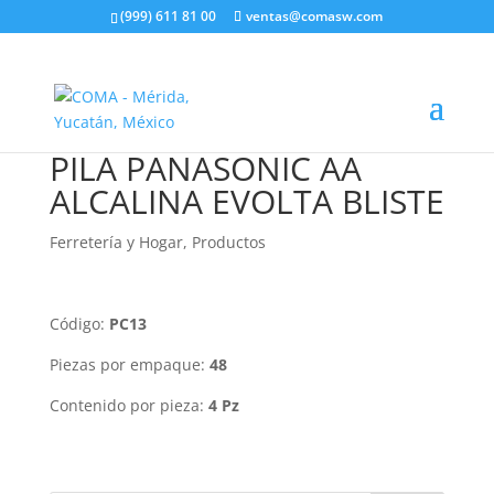
(999) 611 81 00
ventas@comasw.com
PILA PANASONIC AA
ALCALINA EVOLTA BLISTE
Ferretería y Hogar
,
Productos
Código:
PC13
Piezas por empaque:
48
Contenido por pieza:
4 Pz