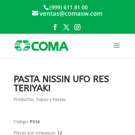
(999) 611 81 00
ventas@comasw.com
PASTA NISSIN UFO RES
TERIYAKI
Productos
,
Sopas y Pastas
Código:
PS16
Piezas por empaque:
12