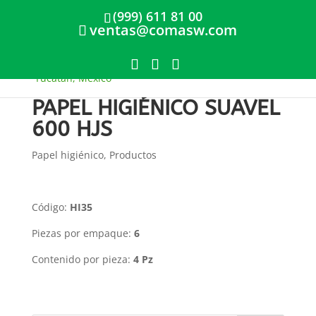
(999) 611 81 00
ventas@comasw.com
PAPEL HIGIÉNICO SUAVEL
600 HJS
Papel higiénico
,
Productos
Código:
HI35
Piezas por empaque:
6
Contenido por pieza:
4 Pz