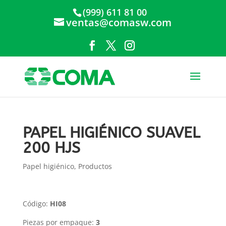
(999) 611 81 00
ventas@comasw.com
PAPEL HIGIÉNICO SUAVEL
200 HJS
Papel higiénico
,
Productos
Código:
HI08
Piezas por empaque:
3