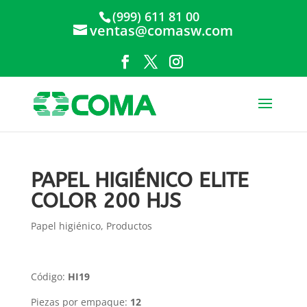
(999) 611 81 00
ventas@comasw.com
PAPEL HIGIÉNICO ELITE
COLOR 200 HJS
Papel higiénico
,
Productos
Código:
HI19
Piezas por empaque:
12