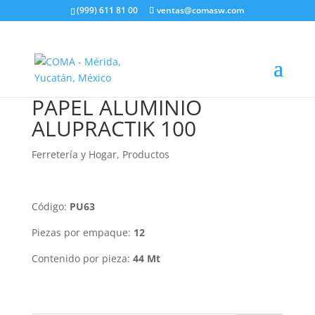
(999) 611 81 00
ventas@comasw.com
PAPEL ALUMINIO
ALUPRACTIK 100
Ferretería y Hogar
,
Productos
Código:
PU63
Piezas por empaque:
12
Contenido por pieza:
44 Mt