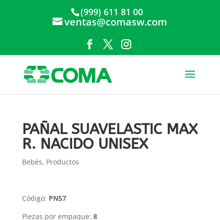
(999) 611 81 00
ventas@comasw.com
PAÑAL SUAVELASTIC MAX
R. NACIDO UNISEX
Bebés
,
Productos
Código:
PN57
Piezas por empaque:
8