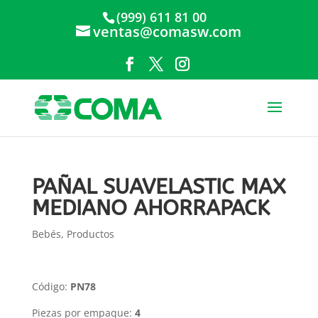
(999) 611 81 00
ventas@comasw.com
PAÑAL SUAVELASTIC MAX
MEDIANO AHORRAPACK
Bebés
,
Productos
Código:
PN78
Piezas por empaque:
4