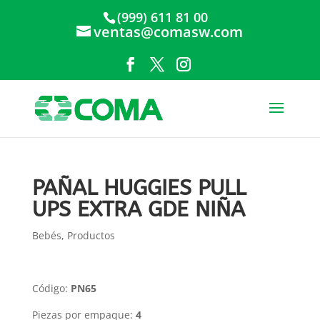
(999) 611 81 00
ventas@comasw.com
PAÑAL HUGGIES PULL
UPS EXTRA GDE NIÑA
Bebés
,
Productos
Código:
PN65
Piezas por empaque:
4