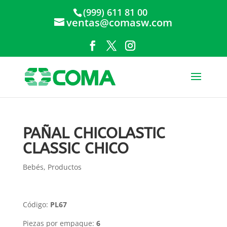
(999) 611 81 00
ventas@comasw.com
PAÑAL CHICOLASTIC
CLASSIC CHICO
Bebés
,
Productos
Código:
PL67
Piezas por empaque:
6