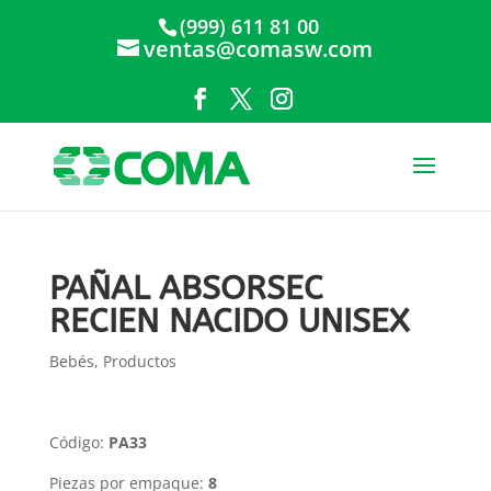
(999) 611 81 00
ventas@comasw.com
PAÑAL ABSORSEC
RECIEN NACIDO UNISEX
Bebés
,
Productos
Código:
PA33
Piezas por empaque:
8