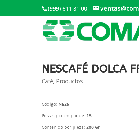
ventas@com
(999) 611 81 00
NESCAFÉ DOLCA F
Café
,
Productos
Código:
NE25
Piezas por empaque:
15
Contenido por pieza:
200 Gr