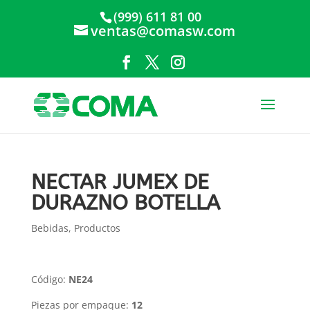
(999) 611 81 00
ventas@comasw.com
NECTAR JUMEX DE
DURAZNO BOTELLA
Bebidas
,
Productos
Código:
NE24
Piezas por empaque:
12