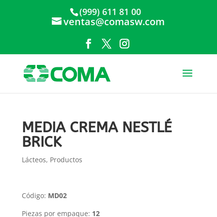
(999) 611 81 00
ventas@comasw.com
MEDIA CREMA NESTLÉ
BRICK
Lácteos
,
Productos
Código:
MD02
Piezas por empaque:
12