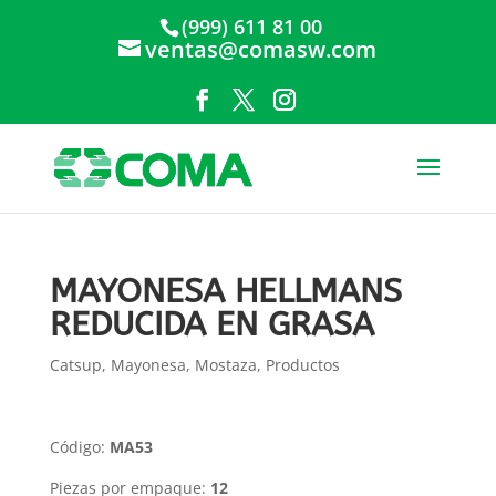
(999) 611 81 00
ventas@comasw.com
MAYONESA HELLMANS
REDUCIDA EN GRASA
Catsup, Mayonesa, Mostaza
,
Productos
Código:
MA53
Piezas por empaque:
12