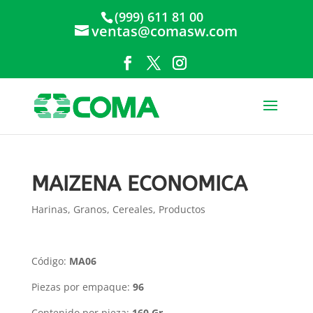
(999) 611 81 00
ventas@comasw.com
MAIZENA ECONOMICA
Harinas, Granos, Cereales
,
Productos
Código:
MA06
Piezas por empaque:
96
Contenido por pieza:
160 Gr