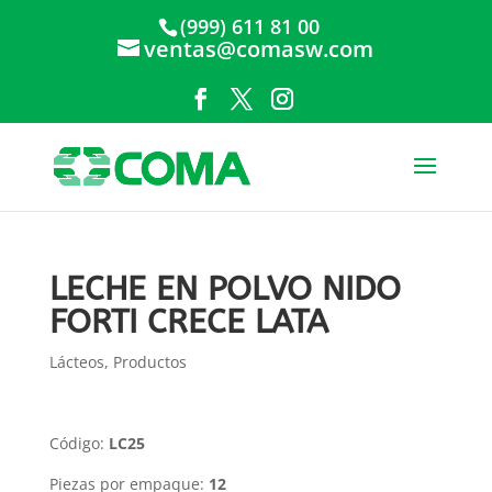
(999) 611 81 00
ventas@comasw.com
LECHE EN POLVO NIDO
FORTI CRECE LATA
Lácteos
,
Productos
Código:
LC25
Piezas por empaque:
12