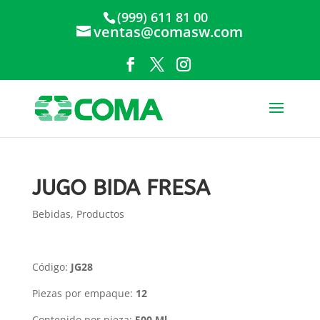
(999) 611 81 00
ventas@comasw.com
JUGO BIDA FRESA
Bebidas
,
Productos
Código:
JG28
Piezas por empaque:
12
Contenido por pieza:
500 Ml