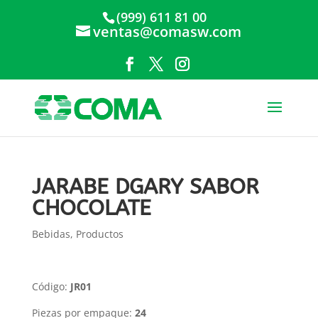
(999) 611 81 00
ventas@comasw.com
JARABE DGARY SABOR
CHOCOLATE
Bebidas
,
Productos
Código:
JR01
Piezas por empaque:
24