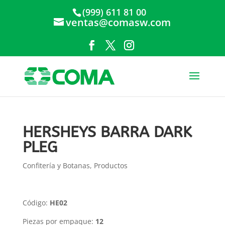
(999) 611 81 00
ventas@comasw.com
HERSHEYS BARRA DARK
PLEG
Confitería y Botanas
,
Productos
Código:
HE02
Piezas por empaque:
12