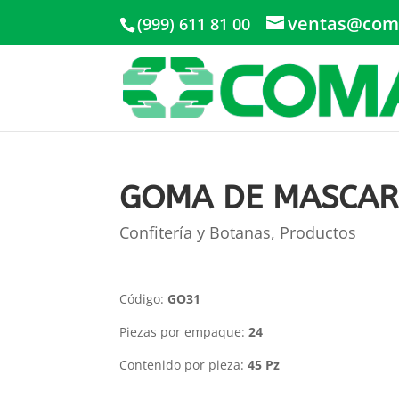
ventas@com
(999) 611 81 00
GOMA DE MASCAR
Confitería y Botanas
,
Productos
Código:
GO31
Piezas por empaque:
24
Contenido por pieza:
45 Pz