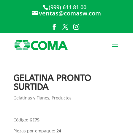
(999) 611 81 00
ventas@comasw.com
GELATINA PRONTO
SURTIDA
Gelatinas y Flanes
,
Productos
Código:
GE75
Piezas por empaque:
24