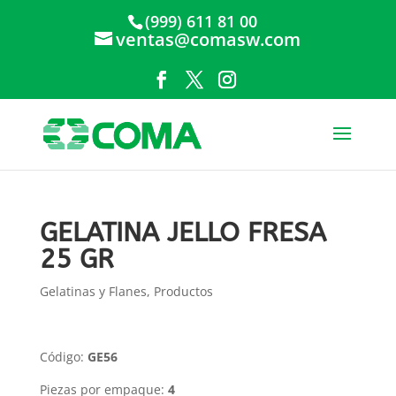
(999) 611 81 00
ventas@comasw.com
GELATINA JELLO FRESA
25 GR
Gelatinas y Flanes
,
Productos
Código:
GE56
Piezas por empaque:
4