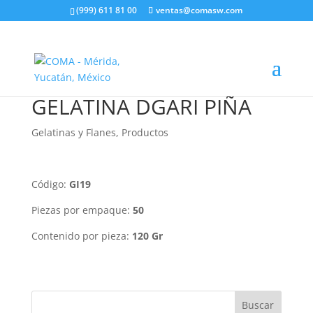
(999) 611 81 00
ventas@comasw.com
GELATINA DGARI PIÑA
Gelatinas y Flanes
,
Productos
Código:
GI19
Piezas por empaque:
50
Contenido por pieza:
120 Gr