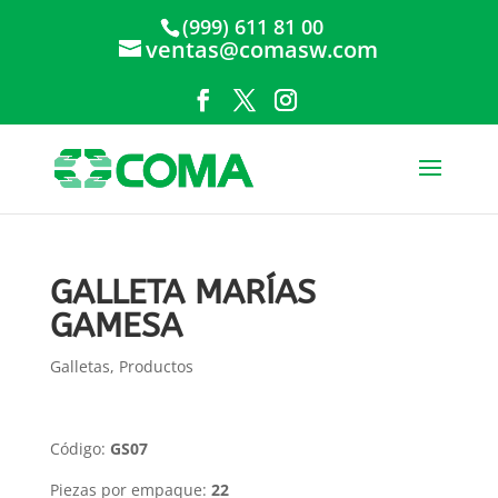
(999) 611 81 00
ventas@comasw.com
GALLETA MARÍAS
GAMESA
Galletas
,
Productos
Código:
GS07
Piezas por empaque:
22